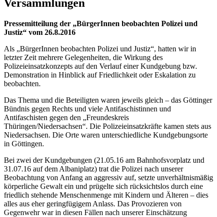
Versammlungen
Pressemitteilung der „BürgerInnen beobachten Polizei und
Justiz“ vom 26.8.2016
Als „BürgerInnen beobachten Polizei und Justiz“, hatten wir in
letzter Zeit mehrere Gelegenheiten, die Wirkung des
Polizeieinsatzkonzepts auf den Verlauf einer Kundgebung bzw.
Demonstration in Hinblick auf Friedlichkeit oder Eskalation zu
beobachten.
Das Thema und die Beteiligten waren jeweils gleich – das Göttinger
Bündnis gegen Rechts und viele Antifaschistinnen und
Antifaschisten gegen den „Freundeskreis
Thüringen/Niedersachsen“. Die Polizeieinsatzkräfte kamen stets aus
Niedersachsen. Die Orte waren unterschiedliche Kundgebungsorte
in Göttingen.
Bei zwei der Kundgebungen (21.05.16 am Bahnhofsvorplatz und
31.07.16 auf dem Albaniplatz) trat die Polizei nach unserer
Beobachtung von Anfang an aggressiv auf, setzte unverhältnismäßig
körperliche Gewalt ein und prügelte sich rücksichtslos durch eine
friedlich stehende Menschenmenge mit Kindern und Älteren – dies
alles aus eher geringfügigem Anlass. Das Provozieren von
Gegenwehr war in diesen Fällen nach unserer Einschätzung