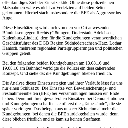
offenkundiges Ziel der Einsatztaktik. Ohne diese polizeilichen
Maßnahmen wäre es nicht zu Verletzten auf beiden Seiten
gekommen. Hierbei stach insbesondere die BFE als Aggressor ins
Auge.
Diese Einschätzung wird auch von den vor Ort anwesenden
Bündnissen gegen Rechts (Göttingen, Duderstadt, Adelebsen,
Katlenburg-Lindau), dem für die Kundgebungen verantwortlichen
Geschäftsführer des DGB Region Südniedersachsen-Harz, Lothar
Hanisch, mehreren regionalen Parteigruppierungen und politischen
Gruppen geteilt.
Bei den folgenden beiden Kundgebungen am 13.08.16 und
19.08.16 am Bahnhof verfolgte die Polizei ein deeskalierendes
Konzept. Und siehe da: die Kundgebungen blieben friedlich.
Die Analyse dieser Einsatzstategien und ihrer Verläufe lässt für uns
nur einen Schluss zu: Die Einsätze von Beweissicherungs- und
Festnahmeeinheiten (BFE) bei Versammlungen müssen ein Ende
haben. Denn mit ihren gewaltvollen Einsätzen bei Demonstrationen
und Kundgebungen schaffen sie oft erst die „Tatbestände“, die sie
später verfolgen. Das belegen aus unserer Sicht einmal mehr die
Kundgebungen, bei denen die BFE zurückgehalten wurde, denn
diese blieben friedlich und es kam zu keinen Straftaten.