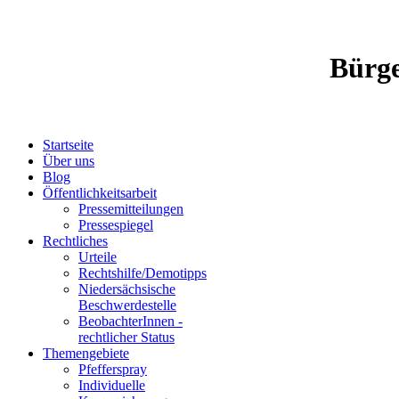
Bürge
Startseite
Über uns
Blog
Öffentlichkeitsarbeit
Pressemitteilungen
Pressespiegel
Rechtliches
Urteile
Rechtshilfe/Demotipps
Niedersächsische
Beschwerde­stelle
BeobachterInnen -
rechtlicher Status
Themengebiete
Pfefferspray
Individuelle