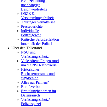
Kennzeichnung -
unabhängige
Beschwerde­stelle
OSZE &
Versammlungsfreiheit
Thüringer Verhältnisse
Presseberichte
Individuelle
Polizeigewalt
Kritische Selbstreflektion
innerhalb der Polizei
Über den Tellerrand
NSU und
Verfassungsschutz
Viele offene Fragen rund
um die NSU-Mordserie
Historischer
Rechtsterrorismus und
stay-behind
Alles nur Pannen?
Berufsverbote
Ermittlungbehörden im
Datenrausch
Verfassungsschutz/
Polizeispitzel