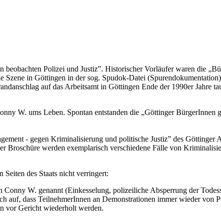
 beobachten Polizei und Justiz”. Historischer Vorläufer waren die „Bür
inke Szene in Göttingen in der sog. Spudok-Datei (Spurendokumentatio
ndanschlag auf das Arbeitsamt in Göttingen Ende der 1990er Jahre tauc
 Conny W. ums Leben. Spontan entstanden die „Göttinger BürgerInnen 
gement - gegen Kriminalisierung und politische Justiz” des Göttinger A
er Broschüre werden exemplarisch verschiedene Fälle von Kriminalisier
 Seiten des Staats nicht verringert:
on Conny W. genannt (Einkesselung, polizeiliche Absperrung der Todes
tlich auf, dass TeilnehmerInnen an Demonstrationen immer wieder von 
n vor Gericht wiederholt werden.