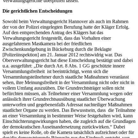
Verwaltungsgerichte überprüfen lassen.
Die gerichtlichen Entscheidungen
Sowohl beim Verwaltungsgericht Hannover als auch im Rahmen
der von der Polizei eingelegten Berufung hatte der Kläger Erfolg.
Auf den entsprechenden Antrag des Klägers hat das
Verwaltungsgericht festgestellt, dass das Vorhalten einer
ausgefahrenen Mastkamera bei der friedlichen
Zwischenkundgebung in Bückeburg durch die Beklagte
[Polizeiinspektion] am 21. Januar 2012 rechtswidrig war. Das
Oberverwaltungsgericht hat diese Entscheidung bestätigt und dabei
u.a. ausgeführt: „Die durch Art. 8 Abs. 1 GG geschützte innere
Versammlungsfreiheit ist beeinträchtigt, wenn sich die
Versammlungsteilnehmer durch staatliche Maßnahmen veranlasst
sehen, ihre Meinungsfreiheit in der Versammlung nicht oder nicht in
vollem Umfang auszuüben. Die Grundrechtsträger sollen nicht
befürchten müssen, als Teilnehmer einer Versammlung wegen oder
anlässlich ihrer Grundrechtsausübung staatlicher Überwachung
unterworfen und gegebenenfalls Adressat nachteiliger Maßnahmen
staatlicher Organe zu werden. Das Bewusstsein, dass die Teilnahme
an einer Versammlung in bestimmter Weise festgehalten wird, kann
Einschüchterungswirkungen haben, die zugleich auf die Grundlagen
der demokratischen Auseinandersetzung zurückwirken.“ Dabei
spielt es keine Rolle, ob die Kamera tatsächlich aufzeichnet oder für
den/die demonstrierende Bürger/in nur der Eindruck entsteht, von