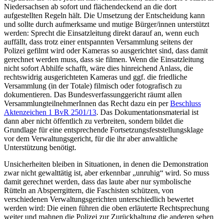
Niedersachsen ab sofort und flächendeckend an die dort
aufgestellten Regeln hält. Die Umsetzung der Entscheidung kann
und sollte durch aufmerksame und mutige Bürger/innen unterstützt
werden: Sprecht die Einsatzleitung direkt darauf an, wenn euch
auffällt, dass trotz einer entspannten Versammlung seitens der
Polizei gefilmt wird oder Kameras so ausgerichtet sind, dass damit
gerechnet werden muss, dass sie filmen. Wenn die Einsatzleitung
nicht sofort Abhilfe schafft, wäre dies hinreichend Anlass, die
rechtswidrig ausgerichteten Kameras und ggf. die friedliche
Versammlung (in der Totale) filmisch oder fotografisch zu
dokumentieren. Das Bundesverfassunggericht räumt allen
VersammlungteilnehmerInnen das Recht dazu ein per
Beschluss
Aktenzeichen 1 BvR 2501/13
. Das Dokumentationsmaterial ist
dann aber nicht öffentlich zu verbreiten, sondern bildet die
Grundlage für eine entsprechende Fortsetzungsfeststellungsklage
vor dem Verwaltungsgericht, für die ihr aber anwaltliche
Unterstützung benötigt.
Unsicherheiten bleiben in Situationen, in denen die Demonstration
zwar nicht gewalttätig ist, aber erkennbar „unruhig“ wird. So muss
damit gerechnet werden, dass das laute aber nur symbolische
Rütteln an Absperrgittern, die Faschisten schützen, von
verschiedenen Verwaltungsgerichten unterschiedlich bewertet
werden wird: Die einen führen die oben erläuterte Rechtsprechung
weiter und mahnen die Polizei zur Zurückhaltung die anderen sehen