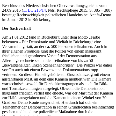
Beschluss des Niedersächsischen Oberverwaltungsgerichts vom
24.09.2015 (
11 LC 215/14
, Nds. Rechtspflege 2015, S. 385 – 388)
bestätigt Rechtswidrigkeit polizeilichen Handelns bei Antifa-Demo
im Januar 2012 in Bückeburg
Der Sachverhalt
Am 21.01.2012 fand in Bückeburg unter dem Motto „Farbe
bekennen – Für Demokratie und Vielfalt in Bückeburg“ eine
Versammlung statt, an der ca. 500 Personen teilnahmen. Auch in
ihrer eigenen Prognose ging die Polizei von einem insgesamt
friedlichen und geordneten Verlauf der Demonstration aus.
Allerdings rechnete sie mit der Teilnahme von bis zu 50
„gewaltgeneigten linken Szeneangehörigen“. Die Polizei war daher
vor Ort auch mit einem Beweis- und Dokumentationstrupp
vertreten. Zu dieser Einheit gehörte ein Einsatzfahrzeug mit einem
ausfahrbaren Mast, an dem eine Kamera montiert war. Die Kamera
war technisch sowohl für Direktübertragungen als auch für Bild-
und Tonaufzeichnungen ausgelegt. Obwohl die Demonstration
insgesamt friedlich verlief und endete, war der Mast mit der Kamera
zur Hälfte ausgefahren und die Kamera in einem Winkel von 30
Grad zur Demo-Route ausgerichtet. Hierdurch hat sich ein
Teilnehmer der Demonstration in seinen Grundrechten beeinträchtigt
gesehen und hat diese polizeiliche Maßnahme durch die